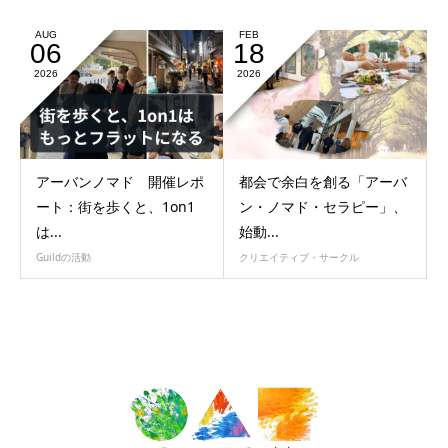
AUG
FEB
06
18
2026
2026
アーバンノマド 開催レポ
都会で余白を創る「アーバ
ート：街を歩くと、1on1
ン・ノマド・セラピー」、
は...
始動...
Guildの活動
クリエイティブ・サークル