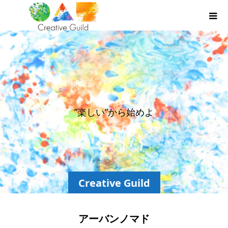
”
楽
し
い
”
か
ら
始
め
よ
う
Creative Guild
アーバンノマド