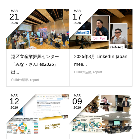
MAR
MAR
21
17
2026
2026
港区立産業振興センター
2026年3月 LinkedIn Japan
「みな・さんFes2026」
mee...
出...
Guildの活動
,
report
Guildの活動
,
report
MAR
MAR
12
09
2026
2026