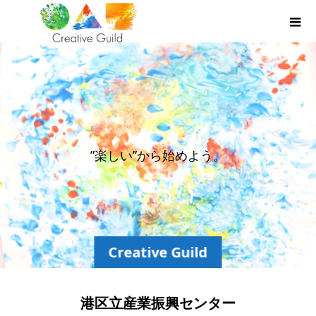
”
楽
し
い
”
か
ら
始
め
よ
う
。
Creative Guild
港区立産業振興センター