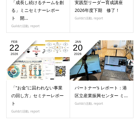
「成長し続けるチームを創
実践型リーダー育成講座
る」ミニセミナーレポー
2026年度下期 修了！
ト 開...
Guildの活動
,
report
Guildの活動
,
report
FEB
JAN
22
20
2026
2026
「“お金”に囚われない事業
パートナー’s レポート：港
の回し方」セミナーレポー
区立産業振興センター ミ...
ト
Guildの活動
,
report
Guildの活動
,
report