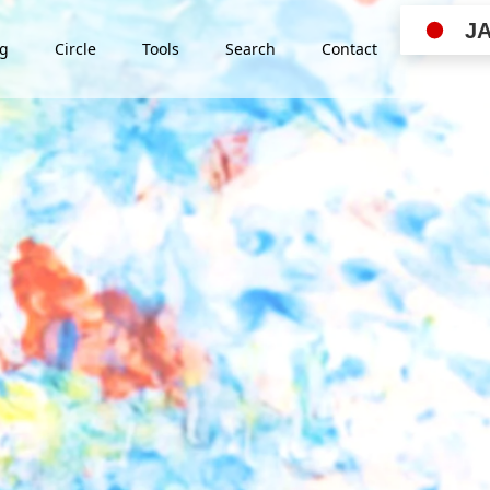
J
ng
Circle
Tools
Search
Contact