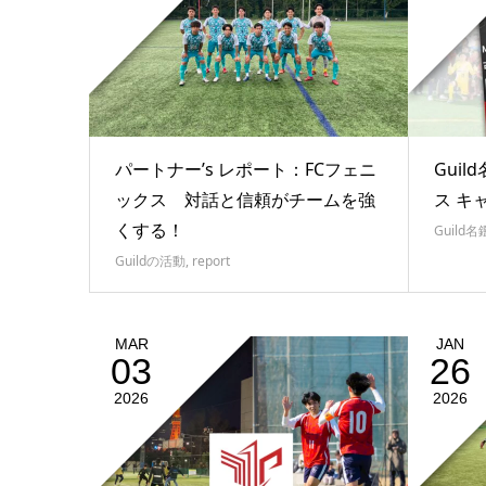
パートナー’s レポート：FCフェニ
Guil
ックス 対話と信頼がチームを強
ス キ
くする！
Guild名
Guildの活動
,
report
MAR
JAN
03
26
2026
2026