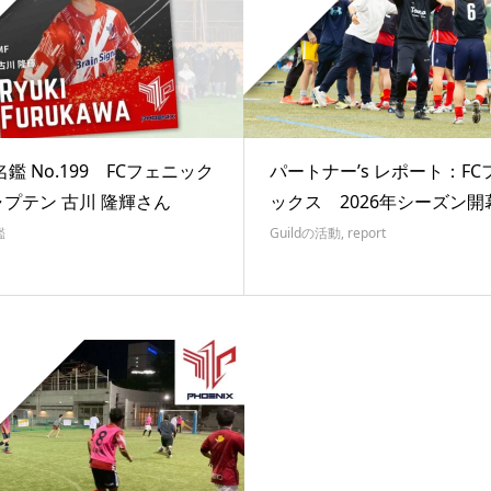
d名鑑 No.199 FCフェニック
パートナー’s レポート：FC
ャプテン 古川 隆輝さん
ックス 2026年シーズン開
鑑
Guildの活動
,
report