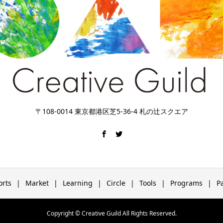
〒108-0014 東京都港区芝5-36-4 札の辻スクエア
orts
Market
Learning
Circle
Tools
Programs
P
Copyright © Creative Guild All Rights Reserved.