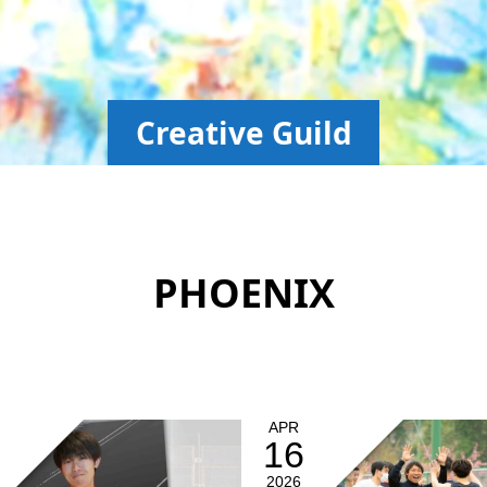
Creative Guild
PHOENIX
APR
16
2026