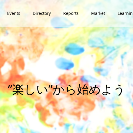
Events
Directory
Reports
Market
Learni
”
楽
し
い
”
か
ら
始
め
よ
う
。