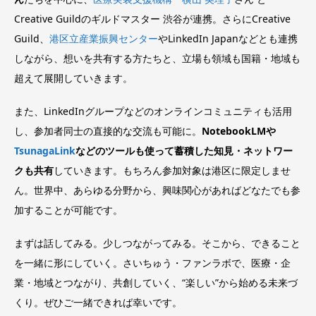
Creative Guildのギルドマスター 渋谷が連携。さらにCreative
Guild、
港区立産業振興センター
やLinkedIn Japanなどとも連携
しながら、想いを共有する方たちと、立場も領域も国籍・地域も
超えて展開していきます。
また、LinkedInグループなどのオンラインコミュニティも活用
し、参加者同士の直接的な交流も可能に。
NotebookLMや
TsunagaLink
などのツールも使って蓄積した知見・ネットワー
クも共有
していきます。もちろん参加対象は港区に限定しませ
ん。世界中、あらゆる分野から、興味関心があればどなたでも参
加することが可能です。
まずは話してみる。少しつながってみる。そこから、できること
を一緒に形にしていく。さいちゅう・ファンラボで、医療・企
業・地域とつながり、共創していく、“楽しい”から始める未来づ
くり。ぜひご一緒できれば幸いです。