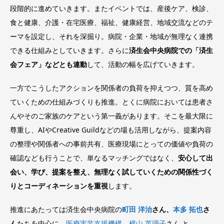
段階的に進めていきます。またイベントでは、産後ケア、検診、
食と健康、介護・在宅医療、福祉、健康経営、地域交流などのテ
ーマを設定し、それを深掘り。病院・企業・地域が無理なく連携
できる仕組みとしていきます。さらに
済生会中央病院での「済生
会フェア」などとも連動
して、活動の幅を広げていきます。
一方でこうしたアクションを関係者の負荷を抑えつつ、質を高め
ていくための仕組みづくりも推進。とくに病院においては患者さ
んやそのご家族のケアという第一義があります。そこを最大限に
尊重し、AIやCreative Guildなどの場も活用しながら、提案内容
の整理や関係者への事前共有、医療現場にとっての価値や負荷の
確認なども行うことで、単なるマッチングではなく、
安心して出
会い、学び、提案を整え、無理なく試していくための関係性づく
りとコーディネーションを重視
します。
推進にあたっては済生会中央病院の
町田 洋治
さん、
本多 拓也
さ
ん
たちを中心に、
医療実装支援機構 横山 英理子
さん と