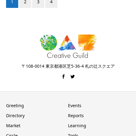
1
2
3
4
〒108-0014 東京都港区芝5-36-4 札の辻スクエア
Greeting
Events
Directory
Reports
Market
Learning
Circle
Tools