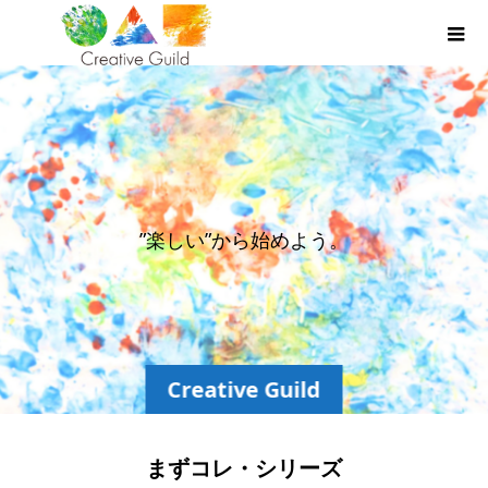
”
楽
し
い
”
か
ら
始
め
よ
う
。
Creative Guild
まずコレ・シリーズ