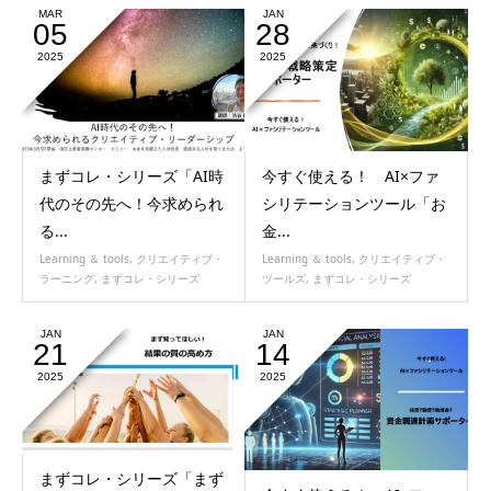
MAR
JAN
05
28
2025
2025
まずコレ・シリーズ「AI時
今すぐ使える！ AI×ファ
代のその先へ！今求められ
シリテーションツール「お
る...
金...
Learning ＆ tools
,
クリエイティブ・
Learning ＆ tools
,
クリエイティブ・
ラーニング
,
まずコレ・シリーズ
ツールズ
,
まずコレ・シリーズ
JAN
JAN
21
14
2025
2025
まずコレ・シリーズ「まず