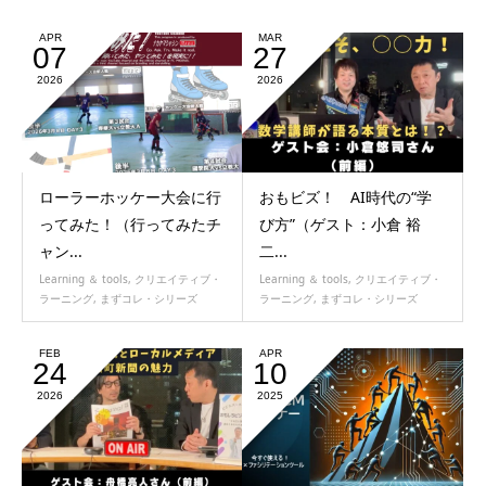
APR
MAR
07
27
2026
2026
ローラーホッケー大会に行
おもビズ！ AI時代の“学
ってみた！（行ってみたチ
び方”（ゲスト：小倉 裕
ャン...
二...
Learning ＆ tools
,
クリエイティブ・
Learning ＆ tools
,
クリエイティブ・
ラーニング
,
まずコレ・シリーズ
ラーニング
,
まずコレ・シリーズ
FEB
APR
24
10
2026
2025