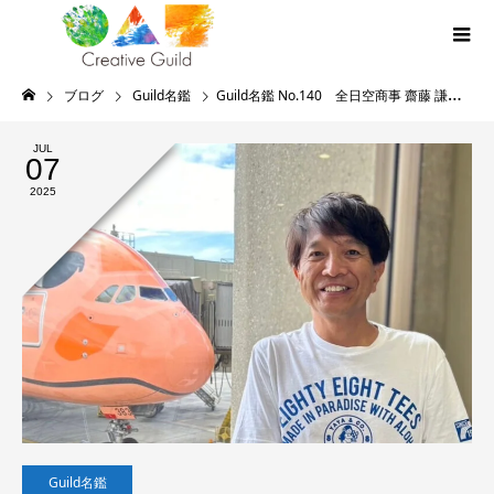
ブログ
Guild名鑑
Guild名鑑 No.140 全日空商事 齋藤 謙治さん
JUL
07
2025
Guild名鑑