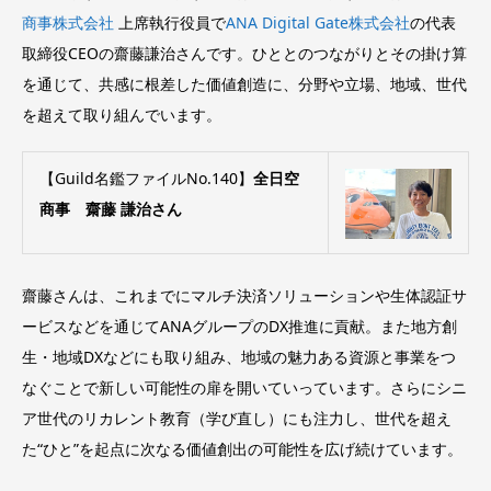
商事株式会社
上席執行役員で
ANA Digital Gate株式会社
の代表
取締役CEOの齋藤謙治さんです。ひととのつながりとその掛け算
を通じて、共感に根差した価値創造に、分野や立場、地域、世代
を超えて取り組んでいます。
【
Guild
名鑑ファイルNo.140】
全日空
商事 齋藤 謙治さん
齋藤さんは、これまでにマルチ決済ソリューションや生体認証サ
ービスなどを通じてANAグループのDX推進に貢献。また地方創
生・地域DXなどにも取り組み、地域の魅力ある資源と事業をつ
なぐことで新しい可能性の扉を開いていっています。さらにシニ
ア世代のリカレント教育（学び直し）にも注力し、世代を超え
た“ひと”を起点に次なる価値創出の可能性を広げ続けています。