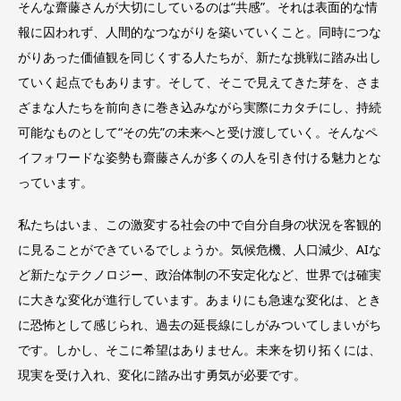
そんな齋藤さんが大切にしているのは“共感”。それは表面的な情
報に囚われず、人間的なつながりを築いていくこと。同時につな
がりあった価値観を同じくする人たちが、新たな挑戦に踏み出し
ていく起点でもあります。そして、そこで見えてきた芽を、さま
ざまな人たちを前向きに巻き込みながら実際にカタチにし、持続
可能なものとして“その先”の未来へと受け渡していく。そんなペ
イフォワードな姿勢も齋藤さんが多くの人を引き付ける魅力とな
っています。
私たちはいま、この激変する社会の中で自分自身の状況を客観的
に見ることができているでしょうか。気候危機、人口減少、AIな
ど新たなテクノロジー、政治体制の不安定化など、世界では確実
に大きな変化が進行しています。あまりにも急速な変化は、とき
に恐怖として感じられ、過去の延長線にしがみついてしまいがち
です。しかし、そこに希望はありません。未来を切り拓くには、
現実を受け入れ、変化に踏み出す勇気が必要です。