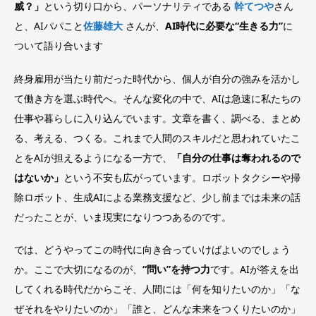
威？」
という切り口から、パーソナリティである
幹てつや
さん
と、AIパパこと
佐藤雄大
さんが、
AI時代に必要な“生きる力”
に
ついて語り合います
終身雇用が当たり前だった時代から、個人が自分の強みを活かし
て働き方を選ぶ時代へ。そんな変化の中で、AIは急速に私たちの
仕事や暮らしに入り込んでいます。文章を書く、調べる、まとめ
る、考える、つくる。これまで人間のスキルだと思われていたこ
とをAIが担えるようになる一方で、
「自分の仕事は奪われるので
はないか」
という不安も広がっています。ロボットタクシーや掃
除ロボット、生成AIによる業務支援など、少し前までは未来の話
だったことが、いま現実になりつつあるのです。
では、どうやってこの時代に向き合っていけばよいのでしょう
か。ここで大切になるのが、
“問い”を持つ力
です。AIが答えを出
してくれる時代だからこそ、人間には「何を知りたいのか」「な
ぜそれをやりたいのか」「誰と、どんな未来をつくりたいのか」