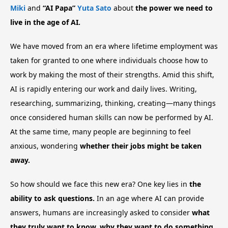
Miki
and
“AI Papa”
Yuta Sato
about
the power we need to
live in the age of AI.
We have moved from an era where lifetime employment was
taken for granted to one where individuals choose how to
work by making the most of their strengths. Amid this shift,
AI is rapidly entering our work and daily lives. Writing,
researching, summarizing, thinking, creating—many things
once considered human skills can now be performed by AI.
At the same time, many people are beginning to feel
anxious, wondering
whether their jobs might be taken
away.
So how should we face this new era? One key lies in
the
ability to ask questions.
In an age where AI can provide
answers, humans are increasingly asked to consider
what
they truly want to know, why they want to do something,