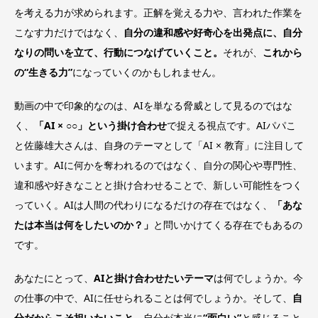
を考える力が求められます。正解を覚える力や、言われた作業を
こなす力だけではなく、
自分の違和感や好奇心を出発点に、自分
なりの問いを立て、行動につなげていくこと。
それが、
これから
の“生きる力”
になっていくのかもしれません。
動画の中で印象的なのは、AIを単なる脅威として見るのではな
く、
「AI × ○○」という掛け合わせ
で捉える視点です。AIパパこ
と佐藤雄大さんは、自身のテーマとして「AI × 教育」に注目して
います。AIに何かを奪われるのではなく、自分の関心や専門性、
違和感や好きなことと掛け合わせることで、新しい可能性をつく
っていく。AIは人間の代わりになるだけの存在ではなく、
「あな
たは本当は何をしたいのか？」
と問いかけてくる存在でもあるの
です。
あなたにとって、
AIと掛け合わせたいテーマ
は何でしょうか。今
の仕事の中で、AIに任せられることは何でしょうか。そして、
自
分だからこそ担いたいこと
、自分が本当に
“面白い”
と感じること