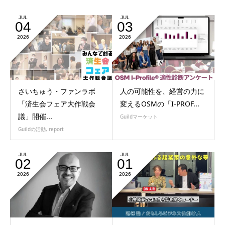
JUL
JUL
04
03
2026
2026
さいちゅう・ファンラボ
人の可能性を、経営の力に
「済生会フェア大作戦会
変えるOSMの「I-PROF...
議」開催...
Guildマーケット
Guildの活動
,
report
JUL
JUL
02
01
2026
2026