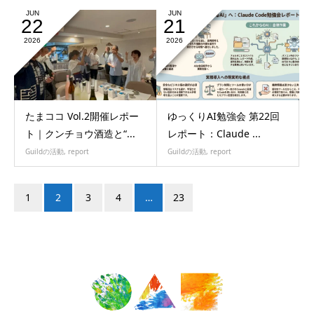
JUN
JUN
22
21
2026
2026
たまココ Vol.2開催レポー
ゆっくりAI勉強会 第22回
ト｜クンチョウ酒造と“...
レポート：Claude ...
Guildの活動
,
report
Guildの活動
,
report
1
2
3
4
…
23