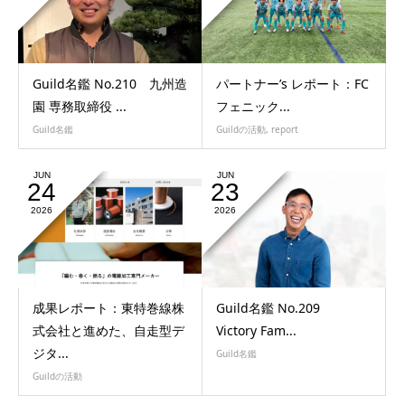
Guild名鑑 No.210 九州造
パートナー’s レポート：FC
園 専務取締役 ...
フェニック...
Guild名鑑
Guildの活動
,
report
JUN
JUN
24
23
2026
2026
成果レポート：東特巻線株
Guild名鑑 No.209
式会社と進めた、自走型デ
Victory Fam...
ジタ...
Guild名鑑
Guildの活動