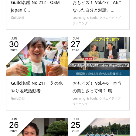
Guild名鑑 No.212 OSM
おもビズ！ Vol.4-7 AIに
Japan C...
なった自分と対話。...
Guild名鑑
Learning ＆ tools
,
クリエイティブ・
ラーニング
JUN
JUN
30
27
2026
2026
Guild名鑑 No.211 芝の水
おもビズ！ Vol.4-6 本当
やり地域活動者 ...
の美しさって何？ 環...
Guild名鑑
Learning ＆ tools
,
クリエイティブ・
ラーニング
JUN
JUN
26
25
2026
2026