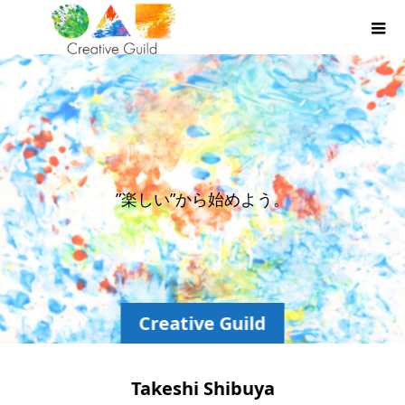
”
楽
し
い
”
か
ら
始
め
よ
う
。
Creative Guild
Takeshi Shibuya