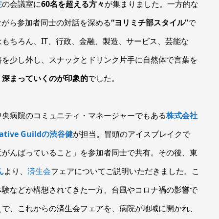
院
の会議室に
60名を超える方々
が集まりました。一方的な
ながら参加者同士の対話を深める
“ヨリミチ部スタイル”
で
もちろん、IT、行政、金融、製造、サービス、芸能な
書を少し外し、スナックとドリンク片手に自然体で言葉を
、
深まっていくのが印象的
でした。
中央病院のコミュニティ・マネージャーでもある
株式会社
eative Guildの渋谷健
が担当。冒頭のアイスブレイクで
近がんばっていること」を参加者同士で共有。その後、東
ん
より、
済生会
フェアについてご説明いただきました。こ
体験などが構想されてきた一方、台風やコロナ禍の影響で
えで、これからの済生会フェアを、病院が地域に開かれ、