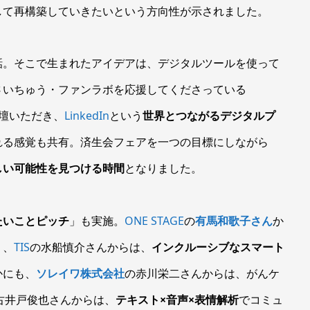
して再構築していきたいという方向性が示されました。
話。そこで生まれたアイデアは、デジタルツールを使って
さいちゅう・ファンラボを応援してくださっている
壇いただき、
LinkedIn
という
世界とつながるデジタルプ
れる感覚も共有。済生会フェアを一つの目標にしながら
しい可能性を見つける時間
となりました。
たいことピッチ
」も実施。
ONE STAGE
の
有馬和歌子さん
か
り、
TIS
の水船慎介さんからは、
インクルーシブなスマート
かにも、
ソレイワ株式会社
の赤川栄二さんからは、がんケ
古井戸俊也さんからは、
テキスト×音声×表情解析
でコミュ