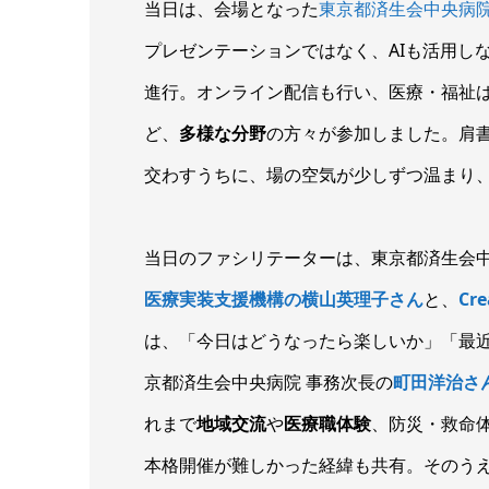
当日は、会場となった
東京都済生会中央病
プレゼンテーションではなく、AIも活用し
進行。オンライン配信も行い、医療・福祉は
ど、
多様な分野
の方々が参加しました。肩
交わすうちに、場の空気が少しずつ温まり
当日のファシリテーターは、東京都済生会
医療実装支援機構の横山英理子さん
と、
Cr
は、「今日はどうなったら楽しいか」「最
京都済生会中央病院 事務次長の
町田洋治さ
れまで
地域交流
や
医療職体験
、防災・救命
本格開催が難しかった経緯も共有。そのう