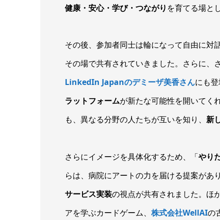
健康・安心・学び・つながり
を育てる場と
その後、参加者同士は輪になって自由に対
その場で共有されていきました。さらに、
LinkedIn Japanのデミーザ美香さん
にも登
ラットフォーム
が新たな可能性を開いてく
も、異なる分野の人たちが互いを知り、
新
さらにイメージを具体化するため、「
やり
らは、病院にアートの力を届ける提案があ
サービス実装
の視点が共有されました。ほ
アを学ぶカードゲーム、
株式会社WellAI
の