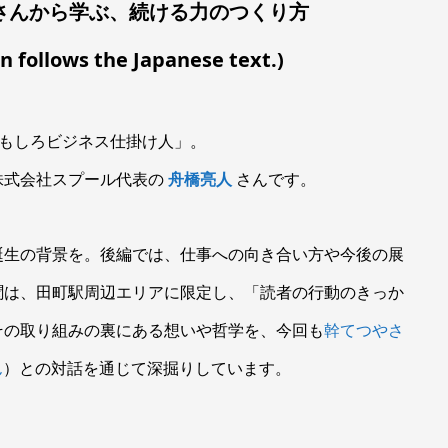
さんから学ぶ、続ける力のつくり方
on follows the Japanese text.)
る「おもしろビジネス仕掛け人」。
株式会社スプール代表の
舟橋亮人
さんです。
誕生の背景を。後編では、仕事への向き合い方や今後の展
聞は、田町駅周辺エリアに限定し、「読者の行動のきっか
その取り組みの裏にある想いや哲学を、今回も
幹てつやさ
ん
）との対話を通じて深掘りしています。