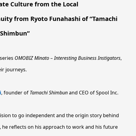
ate Culture from the Local
nuity from Ryoto Funahashi of “Tamachi
Shimbun”
 series
OMOBIZ Minato – Interesting Business Instigators
,
ir journeys.
i
, founder of
Tamachi Shimbun
and CEO of Spool Inc.
ecision to go independent and the origin story behind
, he reflects on his approach to work and his future