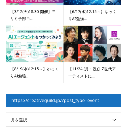
【3/12(火)18:30 開催】ヨ
【6/17(水)12:15～】ゆっく
リミチ部ヨ...
りAI勉強...
【8/19(水)12:15～】ゆっく
【11/24 (月・祝)】Z世代ア
りAI勉強...
ーティストに...
https://creativeguild.jp/?post_type=event
月を選択