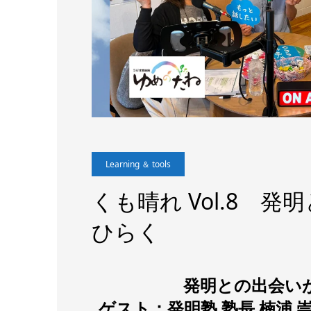
Learning ＆ tools
くも晴れ Vol.8 
ひらく
発明との出会い
ゲスト：発明塾 塾長 楠浦