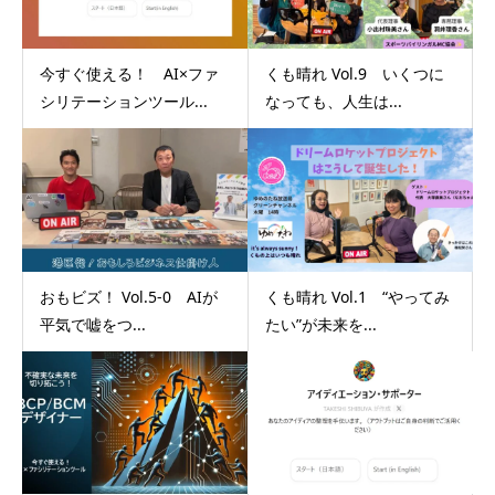
今すぐ使える！ AI×ファ
くも晴れ Vol.9 いくつに
シリテーションツール...
なっても、人生は...
おもビズ！ Vol.5-0 AIが
くも晴れ Vol.1 “やってみ
平気で嘘をつ...
たい”が未来を...