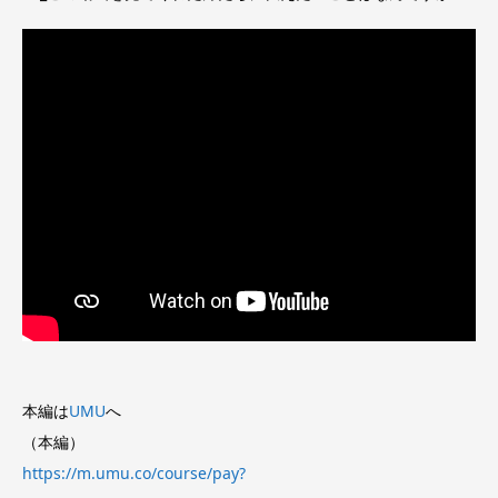
本編は
UMU
へ
（本編）
https://m.umu.co/course/pay?