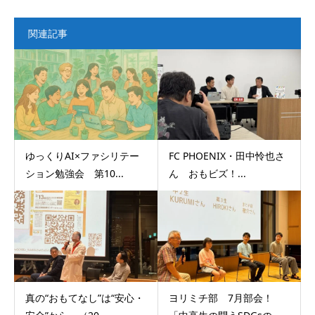
関連記事
ゆっくりAI×ファシリテー
FC PHOENIX・田中怜也さ
ション勉強会 第10...
ん おもビズ！...
真の“おもてなし”は“安心・
ヨリミチ部 7月部会！