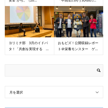
安全”から。（20...
「中高生の問うSDGsの...
ヨリミチ部 3月のイドバ
おもビズ！公開収録レポー
タ！「共創を実現する ...
ト＠栄養モンスター ゲ...
月を選択