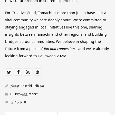
new culture rooted in shared experiences.
For Creative Guild, Tamachi is more than just a base—it’s a
vital community we care deeply about. We’re committed to
staying engaged in local initiatives like this one, sharing
insights between Tamachi and other regions, and building
bridges across communities. We believe in shaping the
future from a place of
fun and connection
—and we’re already
looking forward to Halloween 2026!
投稿者:
Takeshi Shibuya
Guildの活動
,
report
コメント:
0