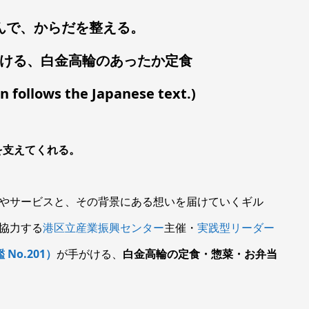
んで、からだを整える。
ける、白金高輪のあったか定食
on follows the Japanese text.)
を支えてくれる。
した商品やサービスと、その背景にある想いを届けていくギル
dが協力する
港区立産業振興センター
主催・
実践型リーダー
 No.201
）
が手がける、
白金高輪の定食・惣菜・お弁当
。