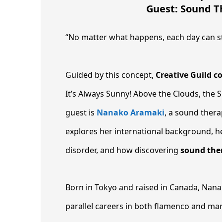
Guest: Sound T
“No matter what happens, each day can st
Guided by this concept,
Creative Guild 
It’s Always Sunny! Above the Clouds, the S
guest is
Nanako Aramaki
, a sound ther
explores her international background, h
disorder, and how discovering
sound the
Born in Tokyo and raised in Canada, Nan
parallel careers in both flamenco and ma