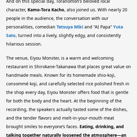
And on this special day, Toranomon’s beloved local
character,
Kamo-Tora Kacho
, also joined us. With nearly 20
people in the audience, the conversation with our
personalities, comedian
Tetsuya Miki
and “AI Papa”
Yuta
Sato
, turned into a lively, slightly edgy, and consistently
hilarious session.
The venue, Eiyou Monster, is a warm and welcoming
restaurant in Shirokane-Takanawa that places great value on
handmade meals. Known for its homemade shio-koji,
consommé koji, and carefully selected rice polished fresh in
the shop every day, Eiyou Monster offers food that is gentle
for both the body and the heart. At the beginning of the
recording, the speakers actually tasted some of the dishes,
and the tender flavors and melt-in-your-mouth meat
brought smiles to everyone’s faces.
Eating, drinking, and
talking together naturally loosened the atmosphere—an