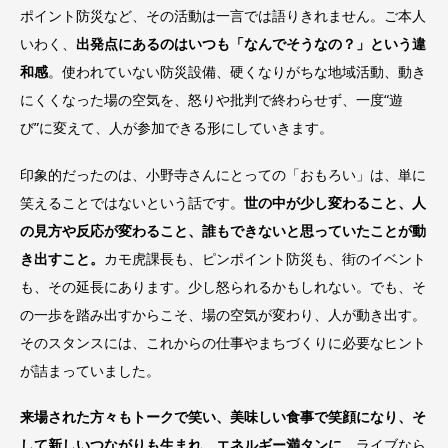
ポイント防災など、その活動は一言では語りきれません。ご本人
いわく、
出発点にあるのはいつも「なんでそうなの？」という違
和感
。使われていない防災設備、硬くなりがちな地域活動、動き
にくくなった場の空気を、怒りや批判で終わらせず、一度“遊
び”に変えて、人が参加できる形にしていきます。
印象的だったのは、小野寺さんにとっての「おもろい」は、単に
笑えることではないという話です。
世の中が少し変わること、人
の見方や反応が変わること、誰もできないと思っていたことが動
き出すこと。
カモ虎課長も、ピンポイント防災も、街のイベント
も、その延長にあります。少し怒られるかもしれない。でも、そ
の一歩を踏み出すからこそ、場の空気が変わり、人が動き出す。
そのスタンスには、これからの仕事やまちづくりに必要なヒント
が詰まっていました。
来場された方々もトークで笑い、美味しい食事で笑顔になり、そ
して新しいつながりも生まれ、エネルギー満タンに
。ライブなら