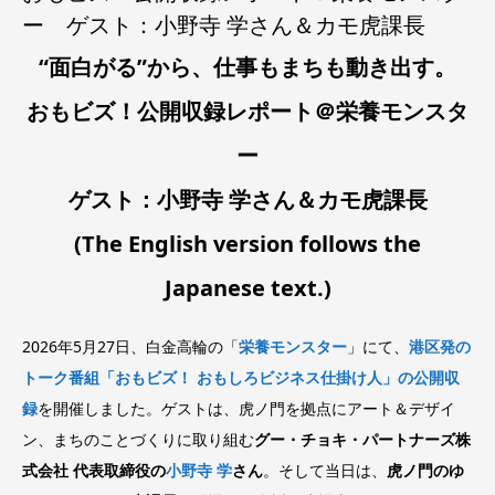
ー ゲスト：小野寺 学さん＆カモ虎課長
“面白がる”から、仕事もまちも動き出す。
おもビズ！公開収録レポート＠栄養モンスタ
ー
ゲスト：小野寺 学さん＆カモ虎課長
(The English version follows the
Japanese text.)
2026年5月27日、白金高輪の「
栄養モンスター
」にて、
港区発の
トーク番組「おもビズ！ おもしろビジネス仕掛け人」の公開収
録
を開催しました。ゲストは、虎ノ門を拠点にアート＆デザイ
ン、まちのことづくりに取り組む
グー・チョキ・パートナーズ株
式会社 代表取締役の
小野寺 学
さん
。そして当日は、
虎ノ門のゆ