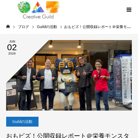
ブログ
Guildの活動
おもビズ！公開収録レポート＠栄養モンスター ゲスト：小野寺 学さん＆カモ虎課長
JUN
02
2026
Guildの活動
おもビズ！公開収録レポート＠栄養モンスタ