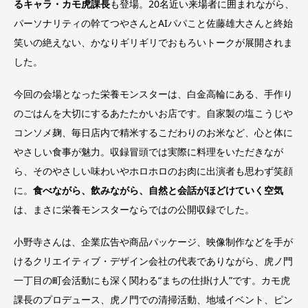
るキャラ・カモ虎課長
も登場。20名近い来場者に囲まれながら、
パーソナリティの幹てつやさんとAIパパこと佐藤雄大さんと終始
笑いの絶えない、かなりギリギリでおもろいトークが展開されま
した。
今回の会場となった栄養モンスターは、白金高輪にある、手作り
のごはんを大切にするあたたかいお店です。自家製の塩こうじや
コンソメ麹、毎日店内で精米するこだわりのお米など、心と体に
やさしい食事が魅力。収録冒頭では実際に料理をいただきなが
ら、そのやさしい味わいやホロホロのお肉に出演者も思わず笑顔
に。
食べながら、飲みながら、自然と会話がほどけていく空気
は、まさに栄養モンスターならではの公開収録でした。
小野寺さんは、企業広告や商品パッケージ、映像制作などを手が
けるクリエイティブ・デザイン会社の代表でありながら、虎ノ門
一丁目の町会活動にも深く関わる“まちの仕掛け人”です。カモ虎
課長のプロデュース、虎ノ門での清掃活動、地域イベント、ピン