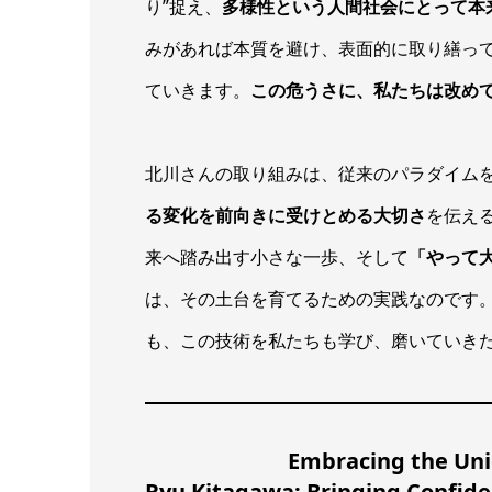
り”捉え、
多様性という人間社会にとって本
みがあれば本質を避け、表面的に取り繕っ
ていきます。
この危うさに、私たちは改め
北川さんの取り組みは、従来のパラダイム
る変化を前向きに受けとめる大切さ
を伝え
来へ踏み出す小さな一歩、そして
「やって
は、その土台を育てるための実践なのです
も、この技術を私たちも学び、磨いていき
Embracing the Uni
Ryu Kitagawa: Bringing Confide