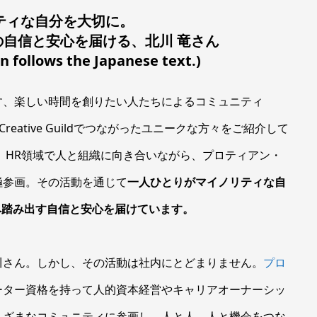
ティな自分を大切に。
の自信と安心を届ける、北川 竜さん
on follows the Japanese text.)
す、楽しい時間を創りたい人たちによるコミュニティ
なCreative Guildでつながったユニークな方々をご紹介して
。HR領域で人と組織に向き合いながら、プロティアン・
極参画。その活動を通じて
一人ひとりがマイノリティな自
へ踏み出す自信と安心を届けています。
川さん。しかし、その活動は社内にとどまりません。
プロ
ーター資格を持って人的資本経営やキャリアオーナーシッ
まざまなコミュニティに参画し、人と人、人と機会をつな