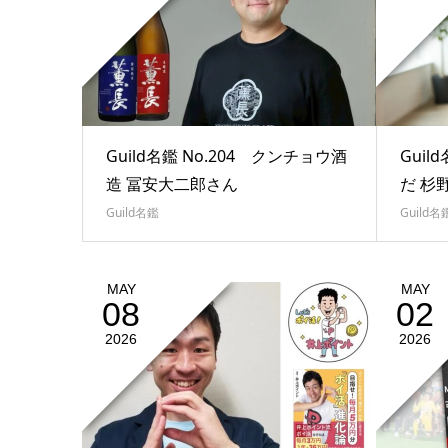
Guild名鑑 No.204 クンチョウ酒
Guil
造 冨安大二郎さん
だ 杉
Guild名鑑
Guild名
MAY
MAY
08
02
2026
2026