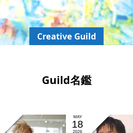
Creative Guild
Guild名鑑
MAY
18
2026