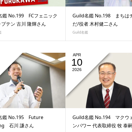
d名鑑 No.199 FCフェニック
Guild名鑑 No.198 まち
ャプテン 古川 隆輝さん
だ/役者 木村健二さん
鑑
Guild名鑑
APR
10
2026
名鑑 No.195 Future
Guild名鑑 No.194 マク
ing 石川 謙さん
ンパワー 代表取締役 牧 泰