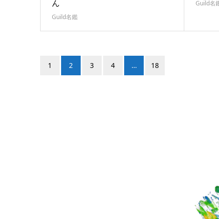
ん
Guild名
Guild名鑑
1
2
3
4
…
18