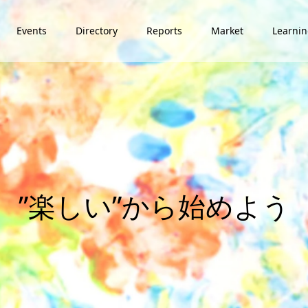
Events
Directory
Reports
Market
Learni
”
楽
し
い
”
か
ら
始
め
よ
う
。