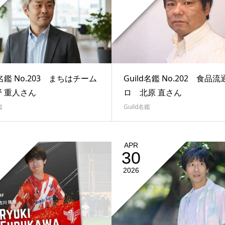
d名鑑 No.203 まちはチーム
Guild名鑑 No.202 食品
野 重人さん
ロ 北原 直さん
鑑
Guild名鑑
APR
30
2026