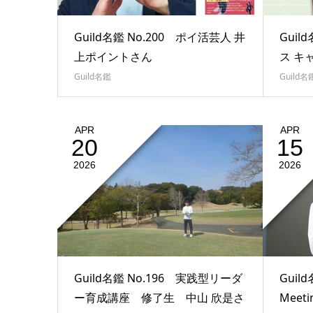
Guild名鑑 No.200 ポイ活芸人 井
Guil
上ポイントさん
ス キ
Guild名鑑
Guild名
APR
APR
20
15
2026
2026
Guild名鑑 No.196 実践型リーダ
Guild
ー育成講座 修了生 中山 欣是さ
Meet