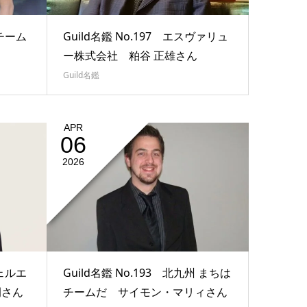
はチーム
Guild名鑑 No.197 エスヴァリュ
ー株式会社 粕谷 正雄さん
Guild名鑑
APR
06
2026
ウェルエ
Guild名鑑 No.193 北九州 まちは
嗣さん
チームだ サイモン・マリィさん