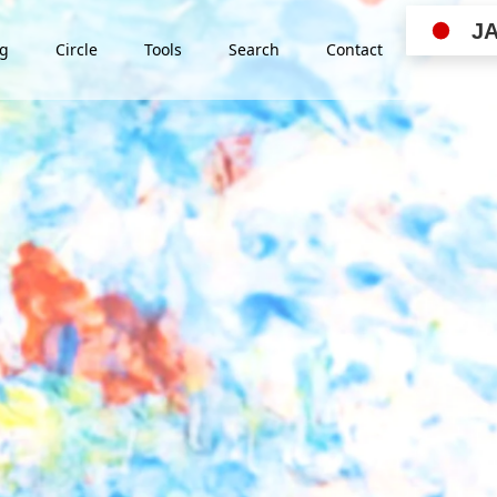
J
ng
Circle
Tools
Search
Contact