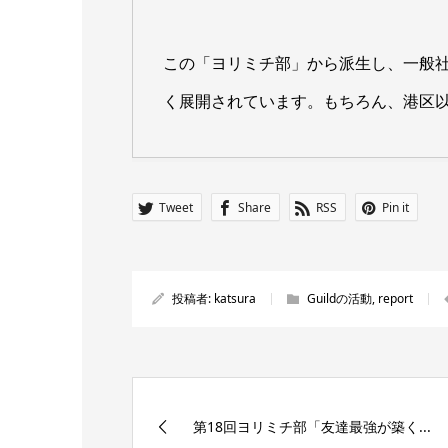
この「ヨリミチ部」から派生し、一般社団法
く展開されています。もちろん、港区
Tweet
Share
RSS
Pin it
投稿者:
katsura
Guildの活動
,
report
第18回ヨリミチ部「友達最強が築く...