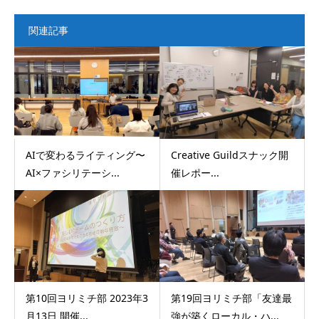
関連記事
AIで変わるライティング〜
Creative Guildスナック開
AI×ファシリテーシ...
催レポー...
第10回ヨリミチ部 2023年3
第19回ヨリミチ部「友達最
月13日 開催...
強が築くローカル・ハ...