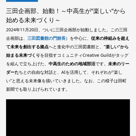
三田企画部、始動！～中高生が”楽しい”から
始める未来づくり～
2024年11月20日、ついに三田企画部が始動しました。この三田
企画部は、
三田図書館の門館長
）を中心に、
従来の枠組みを超え
て未来を創出する拠点
へと進化中の三田図書館と、
”楽しい”から
始まる未来づくり
を目指すコミュニティCreative Guildがタッグ
を組んで立ち上げた、
中高生のための地域部活
です。
未来のリー
ダーた
ちとの自由な対話と、AIを活用して、それぞれが”楽し
い”と思える未来像を描いていきました。なお、この様子は田町
新聞でも取り上げられています。