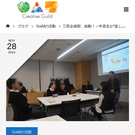
ブログ
Guildの活動
三田企画部、始動！～中高生が”楽しい”から始める未来づくり～
NOV
28
2024
Guildの活動