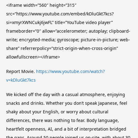
<iframe width=”560″ height=”315″
src=”https://www.youtube.com/embed/kDluGkt7kcs?
si=xmyrXWNCukj6jwFL” title=”YouTube video player”
frameborder=”0″ allow=”accelerometer; autoplay; clipboard-
write; encrypted-media; gyroscope; picture-in-picture; web-
share” referrerpolicy=”strict-origin-when-cross-origin”
allowfullscreen></iframe>
Report Movie.
https://www.youtube.com/watch?
v=kDluGkt7kcs
We kicked off the day with a casual atmosphere, enjoying
snacks and drinks. Whether you don’t speak Japanese, feel
shaky about your English, or worry about cultural
differences, there was nothing to fear. Body language,
heartfelt openness, AI, and a bit of interpretation bridged
the gaps. Around 50 people joined us on-site, with about 30