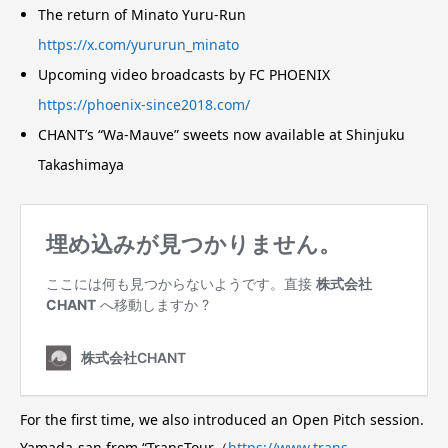
The return of Minato Yuru-Run
https://x.com/yururun_minato
Upcoming video broadcasts by FC PHOENIX
https://phoenix-since2018.com/
CHANT’s “Wa-Mauve” sweets now available at Shinjuku
Takashimaya
For the first time, we also introduced an Open Pitch session.
Yamada-san from “TransTour（
https://www.trans-