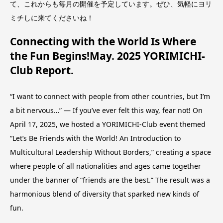
て、これからも毎月の開催を予定しています。ぜひ、気軽にヨリ
ミチしに来てくださいね！
Connecting with the World Is Where
the Fun Begins!May. 2025 YORIMICHI-
Club Report.
“I want to connect with people from other countries, but I’m
a bit nervous…” — If you’ve ever felt this way, fear not! On
April 17, 2025, we hosted a YORIMICHI-Club event themed
“Let’s Be Friends with the World! An Introduction to
Multicultural Leadership Without Borders,” creating a space
where people of all nationalities and ages came together
under the banner of “friends are the best.” The result was a
harmonious blend of diversity that sparked new kinds of
fun.