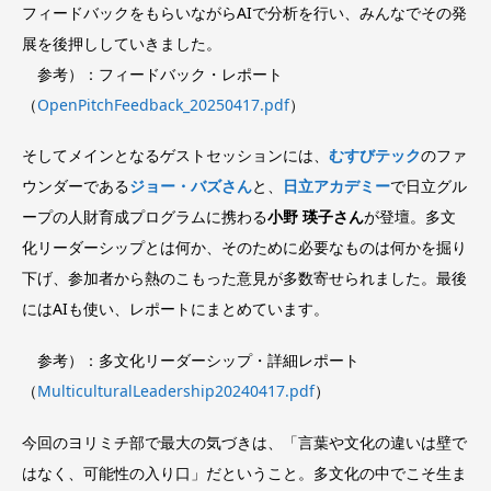
フィードバックをもらいながらAIで分析を行い、みんなでその発
展を後押ししていきました。
参考）：フィードバック・レポート
（
OpenPitchFeedback_20250417.pdf
）
そしてメインとなるゲストセッションには、
むすびテック
のファ
ウンダーである
ジョー・バズさん
と、
日立アカデミー
で日立グル
ープの人財育成プログラムに携わる
小野 瑛子さん
が登壇。多文
化リーダーシップとは何か、そのために必要なものは何かを掘り
下げ、参加者から熱のこもった意見が多数寄せられました。最後
にはAIも使い、レポートにまとめています。
参考）：多文化リーダーシップ・詳細レポート
（
MulticulturalLeadership20240417.pdf
）
今回のヨリミチ部で最大の気づきは、「言葉や文化の違いは壁で
はなく、可能性の入り口」だということ。多文化の中でこそ生ま