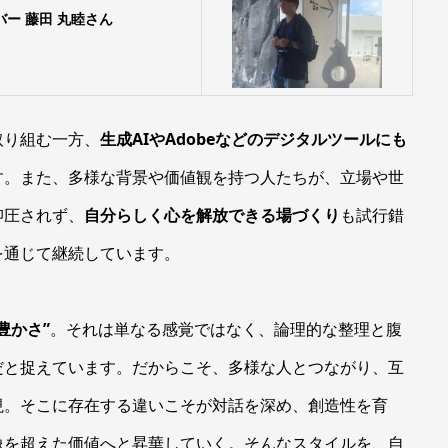
ー 藤田 丸睦さん
取り組む一方、
生成AIやAdobeなどのデジタルツールにも
す。また、多様な背景や価値観を持つ人たちが、立場や世
抑圧されず、
自分らしく心を解放できる場づくり
も試行錯
を通じて継続しています。
豊かさ”
。それは単なる感覚ではなく、論理的な整理と腹
だと捉えています。だからこそ、多様な人とつながり、互
視。そこに存在する違いこそが対話を深め、創造性を育
像を超えた価値へと昇華していく。そんなスタイルを、自