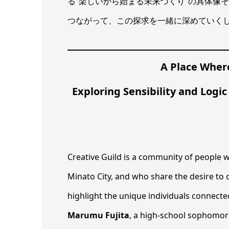
る“楽しいから始まる未来づくり”の具体像そのも
つながって、この探求を一緒に深めていく
A Place Wher
Exploring Sensibility and Logi
Creative Guild is a community of people w
Minato City, and who share the desire to c
highlight the unique individuals connecte
Marumu Fujita
, a high-school sophomore 