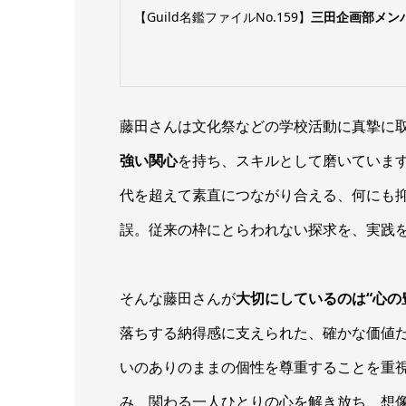
【
Guild
名鑑ファイルNo.159】
三田企画部メンバ
藤田さんは文化祭などの学校活動に真摯に
強い関心
を持ち、スキルとして磨いていま
代を超えて素直につながり合える、何にも
誤。従来の枠にとらわれない探求を、実践
そんな藤田さんが
大切にしているのは“心の
落ちする納得感に支えられた、確かな価値
いのありのままの個性を尊重することを重
み、関わる一人ひとりの心を解き放ち、想