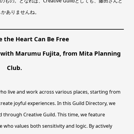
の。となれば、Creative Guildとしても、藤田さんと
しかありませんね。
e the Heart Can Be Free
c with Marumu Fujita, from Mita Planning
Club.
ho live and work across various places, starting from
reate joyful experiences. In this Guild Directory, we
d through Creative Guild. This time, we feature
who values both sensitivity and logic. By actively