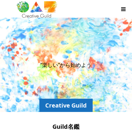
”
楽
し
い
”
か
ら
始
め
よ
う
。
Creative Guild
Guild名鑑