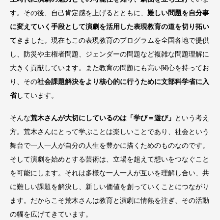
す。その後、自己肯定感を上げるとともに、
難しい問題を自分事
に変えていく手段として演劇を活用した表現教育の道を切り拓い
て
きました。現在もこの表現教育のプログラムを全国各地で提供
し、防災や主権者問題、ジェンダーの問題など複雑な問題理解に
大きく貢献しています。また教育の問題にも高い関心を持ってお
り、その
社会課題解決をより核心的に行うために文部科学省に入
省
しています。
そんな
荒木さんが大切にしているのは「学び＝遊び」
という考え
方。荒木さんにとって学ぶことは楽しいことであり、社会という
舞台で一人一人が自分の人生を豊かに描くためのものなのです。
そして演劇を始めとする芸術は、立場を超えて想いをつなぐこと
を可能にします。それは多様な一人一人が互いを理解し合い、共
に難しい課題を解決し、新しい価値を創っていくことにつながり
ます。だからこそ荒木さんは教育と演劇に情熱を注ぎ、その活動
の幅を広げてきています。