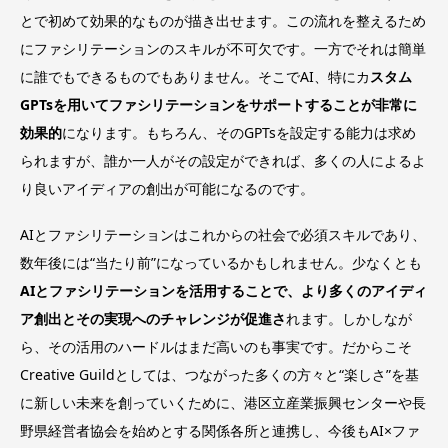
とで初めて効果的なものが描き出せます。この流れを整えるため
にファシリテーションのスキルが不可欠です。一方でそれは簡単
に誰でもできるものでもありません。そこでAI、特にカ
スタム
GPTsを用いてファシリテーションをサポートすることが非常に
効果的
になります。もちろん、そのGPTsを設定する能力は求め
られますが、誰か一人がその設定ができれば、多くの人によるよ
り良いアイディアの創出が可能になるのです。
AIとファシリテーションはこれからの社会で必須スキルであり、
数年後には“当たり前”になっているかもしれません。少なくとも
AIとファシリテーションを活用することで、より多くのアイディ
ア創出とその実現へのチャレンジが促進さ
れます。しかしなが
ら、その活用のハードルはまだ高いのも事実です。だからこそ
Creative Guildとしては、つながった多くの方々と“楽しさ”を基
に新しい未来を創っていくために、港区立産業振興センターや長
野県経営者協会を始めとする関係各所と連携し、今後もAI×ファ