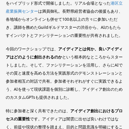
をハイブリッド形式で開催しました。リアル会場となった
港区立
産業振興センター
は満員御礼。長野県経営者協会の後援もあり、
各地域からオンラインも併せて100名以上の方々に参加いただ
き、講師を務めたGuildギルドマスターの渋谷から、AIのもたら
すインパクトとファシリテーションの重要性が共有されました。
今回のワークショップでは、
アイディアとは何か、良いアイディ
アはどのように創出されるのか
という根本的なところからスター
トしました。そして、ファシリテーションを活用し、さらにAIで
その質と速度を高める方法を実践形式のデモンストレーションと
参加者相互の対話で共有。参加者それぞれがすぐに実践できるよ
う、AIを使って現状課題を個別に診断し、アイディア創出のため
のカスタムGPTsも提供されました。
特に参加者と深く共有できたのは、
アイディア創出におけるプロ
セスの重要性
です。アイディアは闇雲に出せば良いわけではな
く、前提や現状の整理を踏まえ、目的と問題意識を明確にするこ