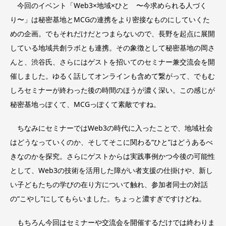
今回のイベント「Web3×地域×ひと 〜今求められる人づく
り〜」は秘密基地とMCGの連携をより密接なものにしていくた
めの企画。でもそれだけだとつまらないので、長野を起点に展開
している地域共創ラボとも連携。その象徴として秘密基地の岡さ
んと、渋谷氏、さらにはゲストを招いてのセミナー兼交流会を開
催しました。ゆるく話してオンラインも含めて繋がって、でもむ
しろセミナーが終わった後の時間のほうが濃く深い。この感じが
秘密基地っぽくて、MCGっぽくて素敵ですね。
ちなみにセミナーではWeb3の時代に入ったことで、地域社会
はどうなっていくのか、そしてそこに関わる“ひと”はどうあるべ
きなのかを探究。さらにゲストからは実践事例かつ今後の可能性
として、Web3の技術を活用した障がい者支援の仕掛けや、新し
い子どもたちの学びの在り方について触れ、参加者同士の対話
の“こやし”にしてもらいました。ちょっと濃すぎですけどね。
もちろん今回はセミナーや交流会を開催するだけでは終わりま