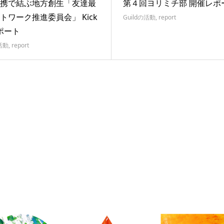
携で結ぶ地方創生「友達最
第４回ヨリミチ部 開催レポ
トワーク推進委員会」 Kick
Guildの活動
,
report
レポート
の活動
,
report