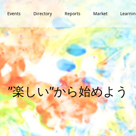
Events
Directory
Reports
Market
Learni
”
楽
し
い
”
か
ら
始
め
よ
う
。