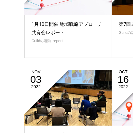
1月10日開催 地域戦略アプローチ
第7回
共有会レポート
Guild
Guildの活動
,
report
NOV
OCT
03
16
2022
2022