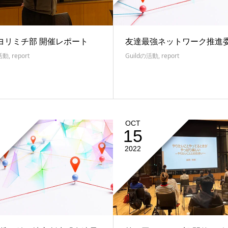
ヨリミチ部 開催レポート
友達最強ネットワーク推進
の活動
,
report
Guildの活動
,
report
OCT
15
2022