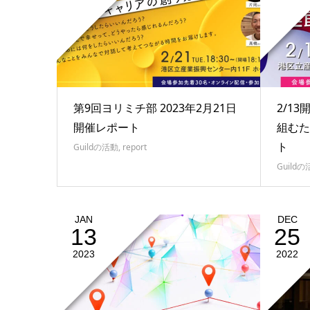
第9回ヨリミチ部 2023年2月21日
2/1
開催レポート
組むた
ト
Guildの活動
,
report
Guild
JAN
DEC
13
25
2023
2022