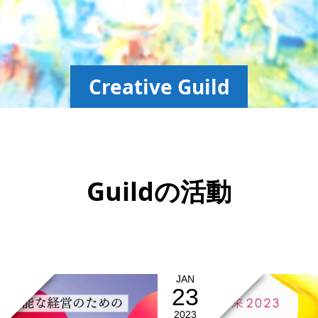
Creative Guild
Guildの活動
JAN
23
2023