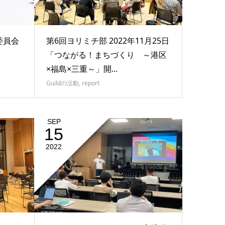
委員会
第6回ヨリミチ部 2022年11月25日
「つながる！まちづくり ～港区
×福島×三重～」開...
Guildの活動
,
report
SEP
15
2022