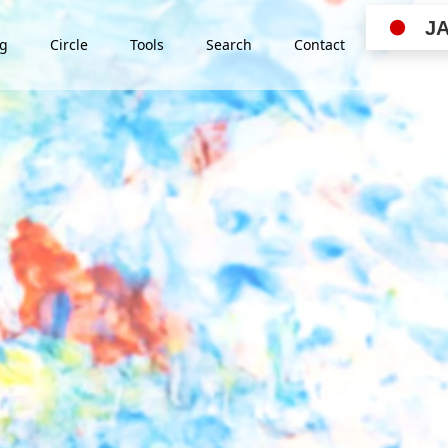
J
ng
Circle
Tools
Search
Contact