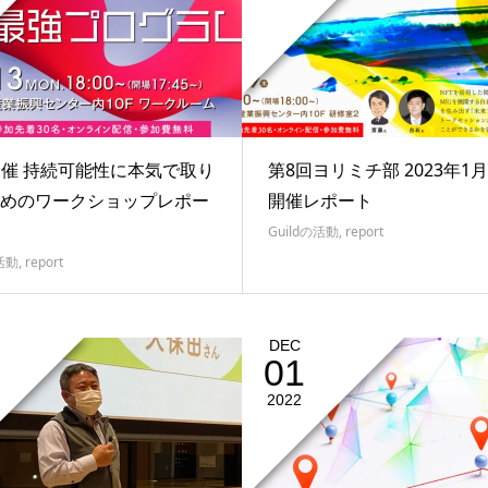
3開催 持続可能性に本気で取り
第8回ヨリミチ部 2023年1月
めのワークショップレポー
開催レポート
Guildの活動
,
report
の活動
,
report
DEC
01
2022