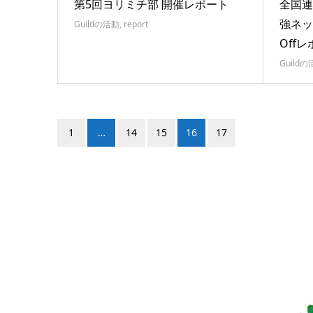
第5回ヨリミチ部 開催レポート
全国連
強ネッ
Guildの活動
,
report
Off
Guild
1
…
14
15
16
17