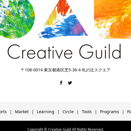
〒108-0014 東京都港区芝5-36-4 札の辻スクエア
orts
Market
Learning
Circle
Tools
Programs
P
Copyright © Creative Guild All Rights Reserved.