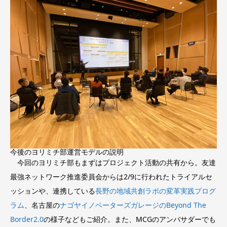
今後のヨリミチ部運営モデルの説明
今回のヨリミチ部もまずはプロジェクト活動の共有から。友達
最強ネットワーク推進委員会からは2/9に行われたトライアルセ
ッションや、連携している
長野の地域共創ラボの変革実践プログ
ラム
、名古屋の
ナゴヤイノベーターズガレージのBeyond The
Border2.0
の様子などもご紹介。また、MCGのアンバサダーでも