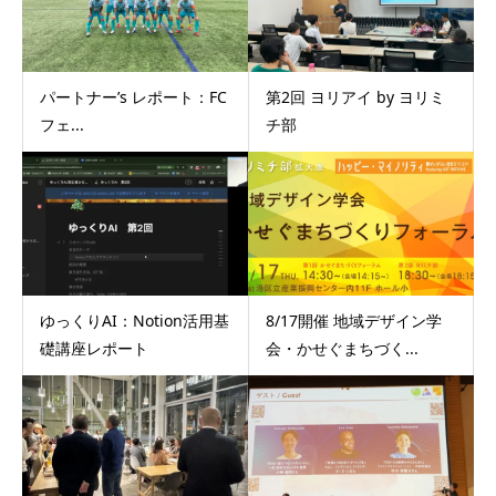
パートナー’s レポート：FC
第2回 ヨリアイ by ヨリミ
フェ...
チ部
ゆっくりAI：Notion活用基
8/17開催 地域デザイン学
礎講座レポート
会・かせぐまちづく...