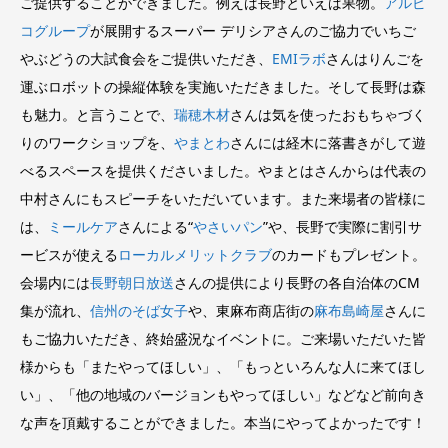
ご提供することができました。例えば長野といえば果物。
アルピ
コグループ
が展開するスーパー デリシアさんのご協力でいちご
やぶどうの大試食会をご提供いただき、
EMIラボ
さんはりんごを
運ぶロボットの操縦体験を実施いただきました。そして長野は森
も魅力。と言うことで、
瑞穂木材
さんは気を使ったおもちゃづく
りのワークショップを、
やまとわ
さんには経木に落書きがして遊
べるスペースを提供くださいました。やまとはさんからは代表の
中村さんにもスピーチをいただいています。また来場者の皆様に
は、
ミールケア
さんによる“
やさいパン
”や、長野で実際に割引サ
ービスが使える
ローカルメリットクラブ
のカードもプレゼント。
会場内には
長野朝日放送
さんの提供により長野の各自治体のCM
集が流れ、
信州のそば女子
や、東麻布商店街の
麻布島崎屋
さんに
もご協力いただき、終始盛況なイベントに。ご来場いただいた皆
様からも「またやってほしい」、「もっといろんな人に来てほし
い」、「他の地域のバージョンもやってほしい」などなど前向き
な声を頂戴することができました。本当にやってよかったです！