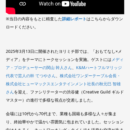
※当日の内容をもとに精査した
詳細レポート
はこちらからダウン
ロードください。
2025年3月13日に開催されたヨリミチ部では、「おもてなし×メ
ディア」をテーマにトークセッションを実施。ゲストには
メディ
ア・プロデューサーの関山 幹人さん
、
K&Mハートフルマリッジ
代表で芸人の幹 てつやさん
、
株式会社ワンダーテーブル会長・
株式会社ヒューマックスエンタテインメント社長の秋元巳 智雄
さん
を迎え、ファシリテーターの渋谷健（Creative Guild ギルド
マスター）の進行で多様な視点が交差しました。
会場には10代から70代まで、業種も国籍も多様な人々が集ま
り、終始華やかで温かい雰囲気に包まれていました。セッション
中はもちろん、ネットワーキング・タイムでも活発な交流が生ま